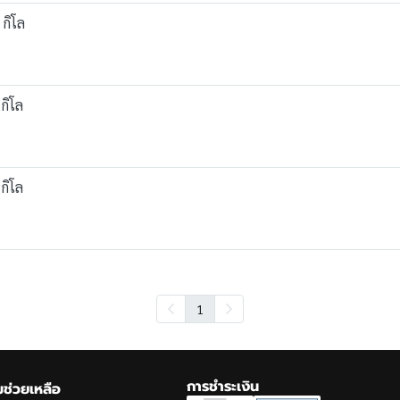
 กิโล
กิโล
กิโล
1
การชำระเงิน
ช่วยเหลือ