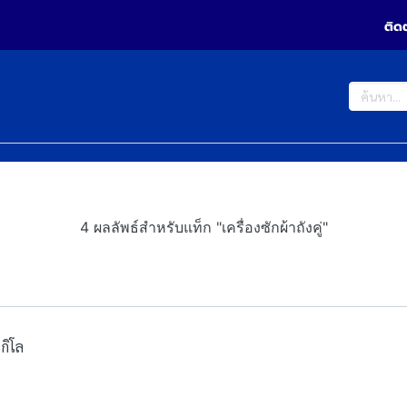
ติด
4 ผลลัพธ์สำหรับแท็ก "เครื่องซักผ้าถังคู่"
กิโล