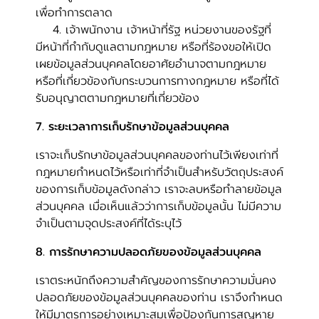
เพื่อทำการตลาด
4. เจ้าพนักงาน เจ้าหน้าที่รัฐ หน่วยงานของรัฐที่
มีหน้าที่กำกับดูแลตามกฎหมาย หรือที่ร้องขอให้เปิด
เผยข้อมูลส่วนบุคคลโดยอาศัยอำนาจตามกฎหมาย
หรือที่เกี่ยวข้องกับกระบวนการทางกฎหมาย หรือที่ได้
รับอนุญาตตามกฎหมายที่เกี่ยวข้อง
7. ระยะเวลาการเก็บรักษาข้อมูลส่วนบุคคล
เราจะเก็บรักษาข้อมูลส่วนบุคคลของท่านไว้เพียงเท่าที่
กฎหมายกำหนดไว้หรือเท่าที่จำเป็นสำหรับวัตถุประสงค์
ของการเก็บข้อมูลดังกล่าว เราจะลบหรือทำลายข้อมูล
ส่วนบุคคล เมื่อเห็นแล้วว่าการเก็บข้อมูลนั้น ไม่มีความ
จำเป็นตามจุดประสงค์ที่ได้ระบุไว้
8. การรักษาความปลอดภัยของข้อมูลส่วนบุคคล
เราตระหนักถึงความสำคัญของการรักษาความมั่นคง
ปลอดภัยของข้อมูลส่วนบุคคลของท่าน เราจึงกำหนด
ให้มีมาตรการอย่างเหมาะสมเพื่อป้องกันการสูญหาย