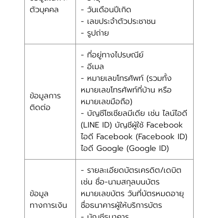
ตัวบุคคล
- วันเดือนปีเกิด
- เลขประจำตัวประชาชน
- รูปถ่าย
- ที่อยู่ทางไปรษณีย์
- อีเมล
- หมายเลขโทรศัพท์ (รวมทั้ง
หมายเลขโทรศัพท์ที่บ้าน หรือ
ข้อมูลการ
หมายเลขมือถือ)
ติดต่อ
- บัญชีโซเชียลมีเดีย เช่น ไลน์ไอดี
(LINE ID) บัญชีผู้ใช้ Facebook
ไอดี Facebook (Facebook ID)
ไอดี Google (Google ID)
- รายละเอียดบัตรเครดิต/เดบิต
เช่น ชื่อ-นามสกุลบนบัตร
ข้อมูล
หมายเลขบัตร วันที่บัตรหมดอายุ
ทางการเงิน
ชื่อธนาคารผู้ให้บริการบัตร
- บัญชีธนาคาร