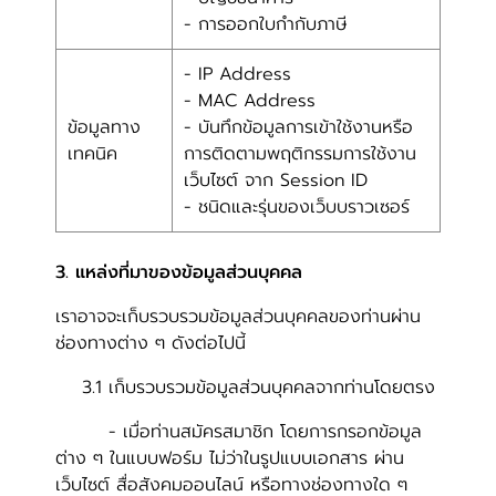
- การออกใบกำกับภาษี
- IP Address
- MAC Address
ข้อมูลทาง
- บันทึกข้อมูลการเข้าใช้งานหรือ
เทคนิค
การติดตามพฤติกรรมการใช้งาน
เว็บไซต์ จาก Session ID
- ชนิดและรุ่นของเว็บบราวเซอร์
3. แหล่งที่มาของข้อมูลส่วนบุคคล
เราอาจจะเก็บรวบรวมข้อมูลส่วนบุคคลของท่านผ่าน
ช่องทางต่าง ๆ ดังต่อไปนี้
3.1 เก็บรวบรวมข้อมูลส่วนบุคคลจากท่านโดยตรง
- เมื่อท่านสมัครสมาชิก โดยการกรอกข้อมูล
ต่าง ๆ ในแบบฟอร์ม ไม่ว่าในรูปแบบเอกสาร ผ่าน
เว็บไซต์ สื่อสังคมออนไลน์ หรือทางช่องทางใด ๆ