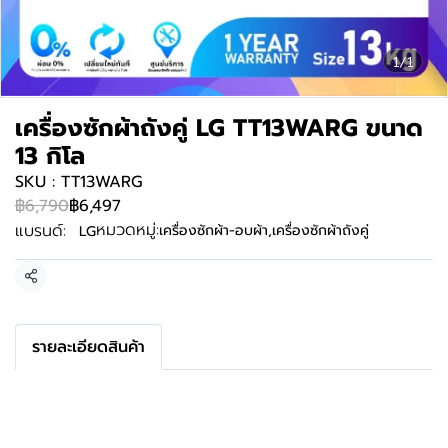
1/1
เครื่องซักผ้าถังคู่ LG TT13WARG ขนาด
13 กิโล
SKU : TT13WARG
฿6,790
฿6,497
หมวดหมู่:
แบรนด์:
เครื่องซักผ้า-อบผ้า
,
เครื่องซักผ้าถังคู่
LG
แชร์
รายละเอียดสินค้า