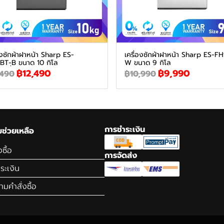
องซักผ้าฝาหน้า Sharp ES-
เครื่องซักผ้าฝาหน้า Sharp ES-F
BT-ฺB ขนาด 10 กิโล
W ขนาด 9 กิโล
฿12,490
฿9,990
,490
฿10,990
การชำระเงิน
ช่วยเหลือ
่งซื้อ
การจัดส่ง
ำระเงิน
ามคำสั่งซื้อ