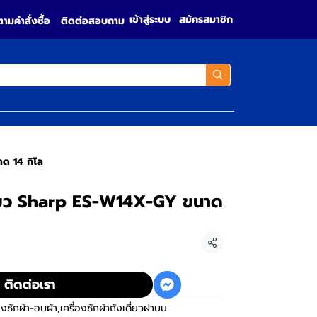
เข้าสู่ระบบ
สมัครสมาชิก
ตามคำสั่งซื้อ
ติดต่อสอบถาม
าด 14 กิโล
เดี่ยว Sharp ES-W14X-GY ขนาด
แชร์
ติดต่อเรา
่องซักผ้า-อบผ้า
,
เครื่องซักผ้าถังเดี่ยวฝาบน