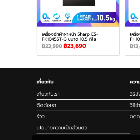
เครื่องซักผ้าฝาหน้า Sharp ES-
เครื่
FK1045ST-G ขนาด 10.5 กิโล
FH10
฿23,690
฿23,990
฿13
เกี่ยวกับ
ความ
เกี่ยวกับเรา
วิธีสั
ติดต่อเรา
วิธีช
รีวิว
ติดต
นโยบายความเป็นส่วนตัว