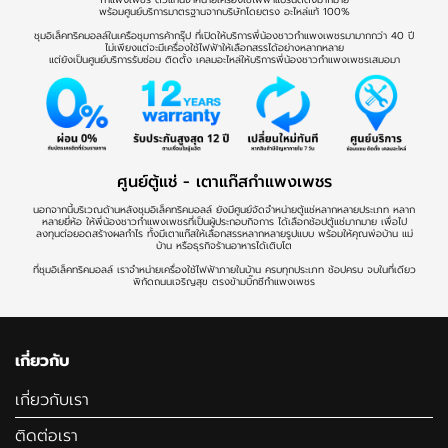
พร้อมศูนย์บริการมาตรฐานจากบริษัทโดยตรง อะไหล่แท้ 100%
ชุมอิเล็คทริคมอลล์ในเครือชุมการค้ากรุ๊ป ที่เปิดให้บริการพี่น้องชาวกำแพงเพชรมามากกว่า 40 ปี
ไม่เพียงแต่จะมีเครื่องใช้ไฟฟ้าให้เลือกสรรได้อย่างหลากหลาย
แต่ยังเป็นศูนย์บริการรับซ่อม ติดตั้ง เคลมอะไหล่ให้บริการพี่น้องชาวกำแพงเพชรเสมอมา
ศูนย์ตู้แช่ - เตาแก๊สกำแพงเพชร
นอกจากนี้บริเวณด้านหลังชุมอิเล็คทริคมอลล์ ยังมีศูนย์จัดจำหน่ายตู้แช่หลากหลายประเภท หลาก
หลายยี่ห้อ ให้พี่น้องชาวกำแพงเพชรที่เป็นผู้ประกอบกิจการ ได้เลือกช้อปตู้แช่มากมาย เพื่อไป
ลงทุนต่อยอดสร้างผลกำไร ทั้งมีเตาแก๊สให้เลือกสรรหลากหลายรูปแบบ พร้อมให้คุณพ่อบ้าน แม่
บ้าน หรือธุรกิจร้านอาหารได้เติบโต
ที่ชุมอิเล็คทริคมอลล์ เราจำหน่ายเครื่องใช้ไฟฟ้าภายในบ้าน ครบทุกประเภท ช้อปครบ จบในที่เดียว
พิกัดถนนเจริญสุข ตรงข้ามบิ๊กซีกำแพงเพชร
เกี่ยวกับ
เกี่ยวกับเรา
ติดต่อเรา